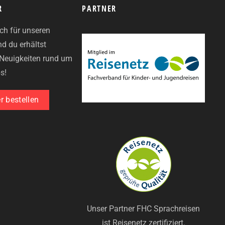
R
PARTNER
ich für unseren
nd du erhältst
e Neuigkeiten rund um
s!
r bestellen
Unser Partner FHC Sprachreisen
ist Reisenetz zertifiziert.