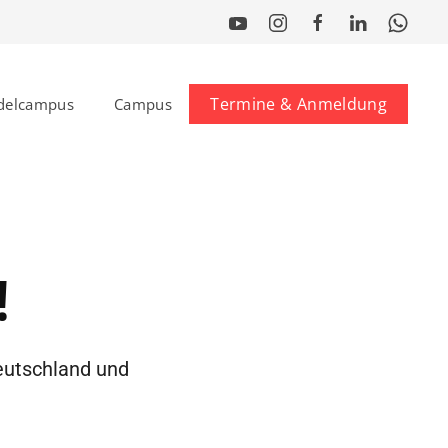
Termine & Anmeldung
delcampus
Campus
!
eutschland und